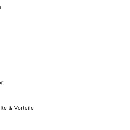
n
r:
te & Vorteile