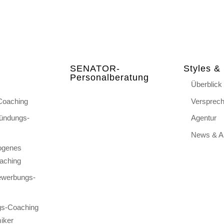
SENATOR-
Styles & 
Personalberatung
Überblick
Coaching
Versprec
ründungs-
Agentur
News & Ak
ogenes
aching
ewerbungs-
s-Coaching
iker