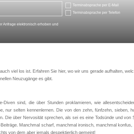
Terminabsprache per E-Mail
Terminabsprache per Telefon
r Anfrage elektronisch erhoben und
auch viel los ist. Erfahren Sie hier, wo wir uns gerade aufhalten, w
nellen Neuzugänge es gibt.
-Diven sind, die über Stunden proklamieren, wie allesentscheidend
e, nur selten kennenlernen. Die von den zehn, fünfzehn, sieben, 
en. Die über Nervosität sprechen, als sei es eine Todsünde und von
og-Beiträge. Manchmal scharf, manchmal ironisch, manchmal konfus, 
chts von dem aber jemals despektierlich gemeint!